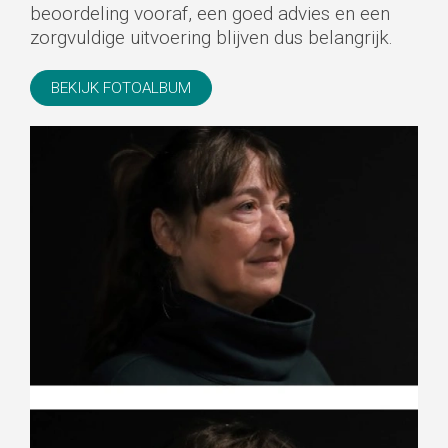
beoordeling vooraf, een goed advies en een
zorgvuldige uitvoering blijven dus belangrijk.
BEKIJK FOTOALBUM