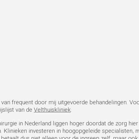
n van frequent door mij uitgevoerde behandelingen. Voo
ijslijst van de
Velthuiskliniek
.
irurgie in Nederland liggen hoger doordat de zorg hier 
 Klinieken investeren in hoogopgeleide specialisten, m
t betaalt dus niet alleen voor de ingreep zelf, maar oo