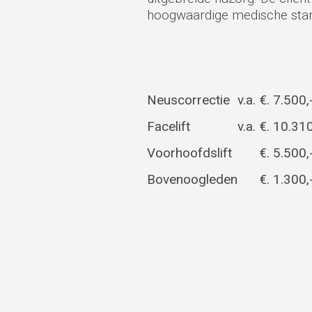
hoogwaardige medische stand
Neuscorrectie
v.a.
€. 7.500,
Facelift
v.a.
€. 10.310
Voorhoofdslift
€. 5.500,
Bovenoogleden
€. 1.300,