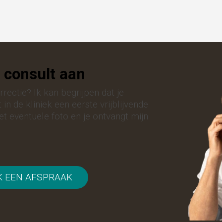
 consult aan
rectie? Ik kan begrijpen dat je
n de kliniek een eerste vrijblijvende
et eventuele foto en je ontvangt mijn
 EEN AFSPRAAK