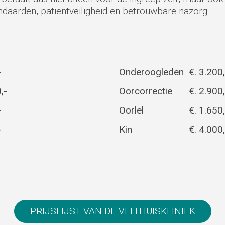
aarden, patiëntveiligheid en betrouwbare nazorg.
-
Onderoogleden
€. 3.200,
,-
Oorcorrectie
€. 2.900,
-
Oorlel
€. 1.650,
-
Kin
€. 4.000,
PRIJSLIJST VAN DE VELTHUISKLINIEK