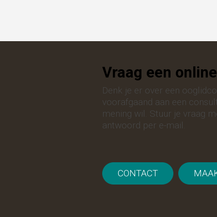
Vraag een online
Denk je er over een ooglidcor
voorafgaand aan een consult i
mening wil. Stuur je vraag m
antwoord per e-mail.
CONTACT
MAAK