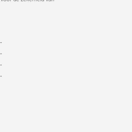
-
-
-
-